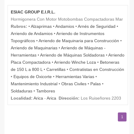
ESIAC GROUP E.I.R.L.
Hormigonera Con Motor Motobombas Compactadoras Mar
Rubros:
•
Alzaprimas
•
Andamios
•
Arnés de Seguridad
•
Arriendo de Andamios
•
Arriendo de Instrumentos
Topográficos
•
Arriendo de Maquinaria para Construcción
•
Arriendo de Maquinarias
•
Arriendo de Máquinas -
Herramientas
•
Arriendo de Máquinas Soldadoras
•
Arriendo
Placa Compactadora
•
Arriendo Winche Loza
•
Betoneras
de 150 L a 800 L
•
Carretillas
•
Contratistas en Construcción
•
Equipos de Oxicorte
•
Herramientas Varias
•
Mantenimiento Industrial
•
Obras Civiles
•
Palas
•
Soldaduras
•
Tambores
Localidad:
Arica
-
Arica
Dirección:
Los Ruiseñores 2203
1