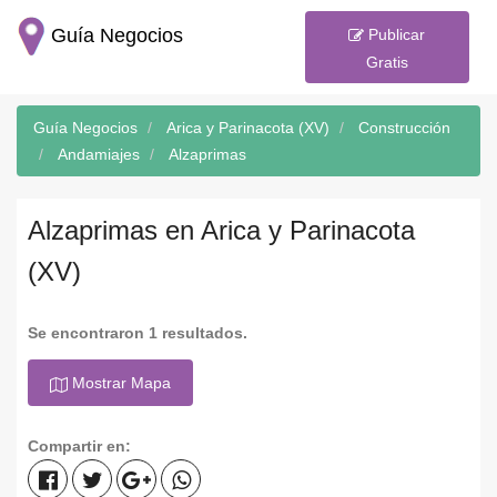
Guía Negocios
Publicar
Gratis
Guía Negocios
Arica y Parinacota (XV)
Construcción
Andamiajes
Alzaprimas
Alzaprimas en Arica y Parinacota
(XV)
Se encontraron 1 resultados.
Mostrar Mapa
Compartir en: